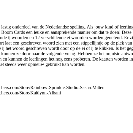
 lastig onderdeel van de Nederlandse spelling. Als jouw kind of leerli
ze Boom Cards een leuke en aansprekende manier om dat te doen! Deze 
ende ij woorden en 12 verschillende ei woorden worden geoefend. Er z
art laat een geschreven woord zien met een stippellijntje op de plek van 
j het woord geschreven wordt door op de ei of ij te klikken. Is het ge
en kunnen ze door naar de volgende vraag. Hebben ze het onjuiste antwo
rm en kunnen de leerlingen het nog eens proberen. De kaarten worden i
set steeds weer opnieuw gebruikt kan worden.
chers.com/Store/Rainbow-Sprinkle-Studio-Sasha-Mitten
chers.com/Store/Kaitlynn-Albani