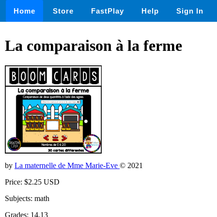
Home
Store
FastPlay
Help
Sign In
La comparaison à la ferme
by
La maternelle de Mme Marie-Eve
© 2021
Price: $2.25 USD
Subjects: math
Grades: 14,13