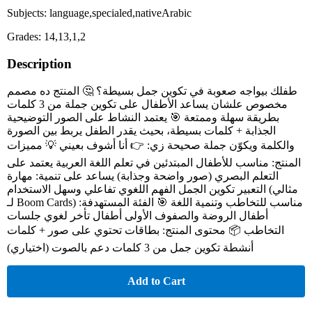
Subjects: language,specialed,nativeArabic
Grades: 14,13,1,2
Description
طفلك بيواجه صعوبة في تكوين جمل بسيطة؟ 🤔 المنتج ده مصمم
مخصوص علشان يساعد الأطفال على تكوين جملة من 3 كلمات
بطريقة سهلة وممتعة 🎯 يعتمد النشاط على الصور التوضيحية
الجذابة + كلمات بسيطة، بحيث يقدر الطفل يربط بين الصورة
والكلمة ويكوّن جملة صحيحة زي: 👉 أنا أشوف بعيني 💡 مميزات
المنتج: مناسب للأطفال المبتدئين في تعلم اللغة العربية يعتمد على
التعلم البصري (صور واضحة وجذابة) يساعد على تنمية: مهارة
التعبير تكوين الجمل الفهم اللغوي تفاعلي وسهل الاستخدام (مثالي
لـ Boom Cards) مناسب للتخاطب وتنمية اللغة 🎯 الفئة المستهدفة:
أطفال الروضة والصفوف الأولى أطفال تأخر لغوي جلسات
التخاطب 📦 محتوى المنتج: بطاقات تحتوي على صور + كلمات
أنشطة تكوين جمل من 3 كلمات دعم بالصوت (اختياري)
Add to Cart