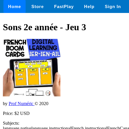
Home
Store
FastPlay
Help
Sign In
Sons 2e année - Jeu 3
by
Prof Numéric
© 2020
Price: $2 USD
Subjects:
language,nativelanguage,instructionalFrench,instructionalFrenchCa