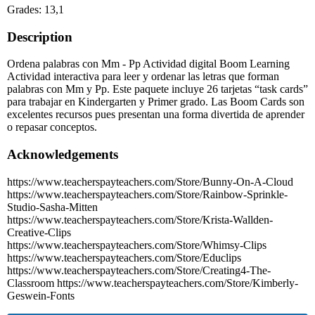
Grades: 13,1
Description
Ordena palabras con Mm - Pp Actividad digital Boom Learning
Actividad interactiva para leer y ordenar las letras que forman
palabras con Mm y Pp. Este paquete incluye 26 tarjetas “task cards”
para trabajar en Kindergarten y Primer grado. Las Boom Cards son
excelentes recursos pues presentan una forma divertida de aprender
o repasar conceptos.
Acknowledgements
https://www.teacherspayteachers.com/Store/Bunny-On-A-Cloud
https://www.teacherspayteachers.com/Store/Rainbow-Sprinkle-
Studio-Sasha-Mitten
https://www.teacherspayteachers.com/Store/Krista-Wallden-
Creative-Clips
https://www.teacherspayteachers.com/Store/Whimsy-Clips
https://www.teacherspayteachers.com/Store/Educlips
https://www.teacherspayteachers.com/Store/Creating4-The-
Classroom https://www.teacherspayteachers.com/Store/Kimberly-
Geswein-Fonts