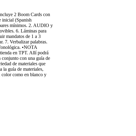
incluye 2 Boom Cards con
 inicial (Spanish
40 pares mínimos. 2. AUDIO y
movibles. 6. Láminas para
uir mandatos de 1 a 3
r. 7. Verbalizar palabras.
n fonológica. •NOTA
tienda en TPT. Allí podrá
n conjunto con una guía de
riedad de materiales que
 la guía de materiales,
o a color como en blanco y