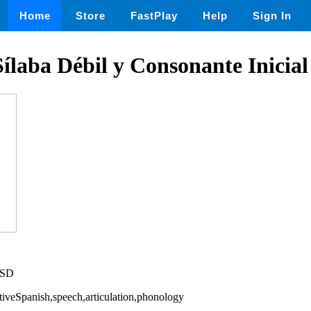
Home
Store
FastPlay
Help
Sign In
ílaba Débil y Consonante Inicial
USD
tiveSpanish,speech,articulation,phonology