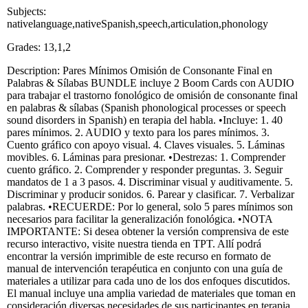
Subjects:
nativelanguage,nativeSpanish,speech,articulation,phonology
Grades: 13,1,2
Description: Pares Mínimos Omisión de Consonante Final en
Palabras & Sílabas BUNDLE incluye 2 Boom Cards con AUDIO
para trabajar el trastorno fonológico de omisión de consonante final
en palabras & sílabas (Spanish phonological processes or speech
sound disorders in Spanish) en terapia del habla. •Incluye: 1. 40
pares mínimos. 2. AUDIO y texto para los pares mínimos. 3.
Cuento gráfico con apoyo visual. 4. Claves visuales. 5. Láminas
movibles. 6. Láminas para presionar. •Destrezas: 1. Comprender
cuento gráfico. 2. Comprender y responder preguntas. 3. Seguir
mandatos de 1 a 3 pasos. 4. Discriminar visual y auditivamente. 5.
Discriminar y producir sonidos. 6. Parear y clasificar. 7. Verbalizar
palabras. •RECUERDE: Por lo general, solo 5 pares mínimos son
necesarios para facilitar la generalización fonológica. •NOTA
IMPORTANTE: Si desea obtener la versión comprensiva de este
recurso interactivo, visite nuestra tienda en TPT. Allí podrá
encontrar la versión imprimible de este recurso en formato de
manual de intervención terapéutica en conjunto con una guía de
materiales a utilizar para cada uno de los dos enfoques discutidos.
El manual incluye una amplia variedad de materiales que toman en
consideración diversas necesidades de sus participantes en terapia.