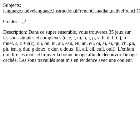
Subjects:
language,nativelanguage,instructionalFrenchCanadian,nativeFrench
Grades: 1,2
Description: Dans ce super ensemble, vous trouverez 35 jeux sur
les sons simples et complexes (é, è, l, m, n, r, p, v, b, d, f, t, j, h
muet, s, z + s(z), ou, on, in, au, eau, en, an, eu, oi, ai, ei, qu, ch, gn,
ph, ien, g dur, g doux, c dur, c doux, ill, ail, eil, euil, ouil). L'enfant
doit lire les mots et trouver la bonne image afin de découvrir l'image
cachée. Les sons travaillés sont mis en évidence avec une couleur.