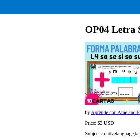
OP04 Letra S
by
Aprende con Ame and Pu
Price: $3 USD
Subjects: nativelanguage,la