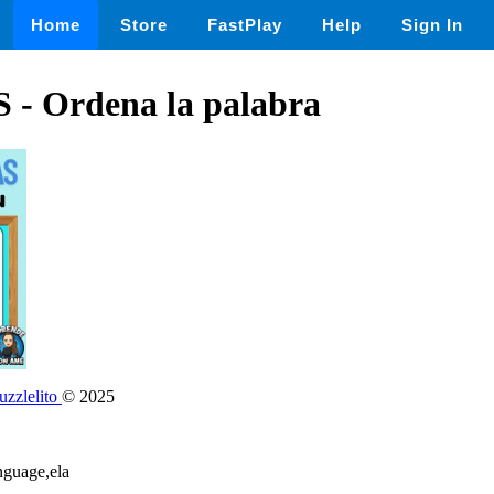
Home
Store
FastPlay
Help
Sign In
 - Ordena la palabra
zzlelito
© 2025
nguage,ela