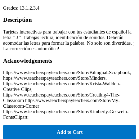
Grades: 13,1,2,3,4
Description
Tarjetas interactivas para trabajar con tus estudiantes de español la
letra " J " Trabajas lectura, identificación de sonidos. Deberán
acomodar las letras para formar la palabra. No solo son divertidas. ¡
La corrección es automática!
Acknowledgements
https://www.teacherspayteachers.com/Store/Bilingual-Scrapbook,
https://www.teacherspayteachers.com/Store/Minders,
https://www.teacherspayteachers.com/Store/Krista-Wallden-
Creative-Clips,
https://www.teacherspayteachers.com/Store/Creating4-The-
Classroom https://www.teacherspayteachers.com/Store/My-
Classroom-Corner
https://www.teacherspayteachers.com/Store/Kimberly-Geswein-
FontsClipart:
Add to Cart