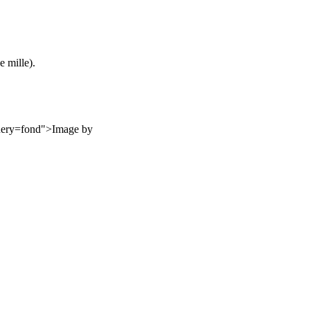
 mille).
uery=fond">Image by