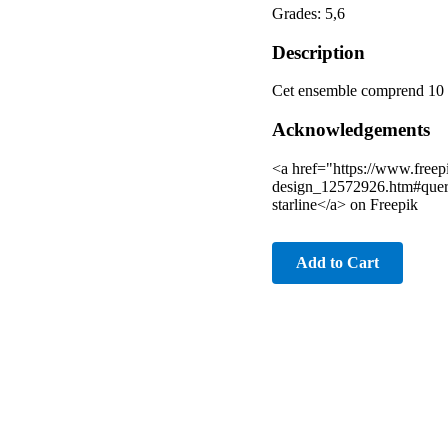
Grades: 5,6
Description
Cet ensemble comprend 10 ca
Acknowledgements
<a href="https://www.freep
design_12572926.htm#que
starline</a> on Freepik
Add to Cart