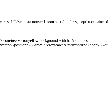
rtes. L'élève devra trouver la somme + (nombres jusqu'au centaines de
ik.com/free-vector/yellow-background-with-halftone-lines-
ry=fond&position=26&from_view=search&track=sph#position=26&q