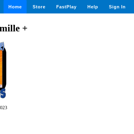
Home
Store
FastPlay
Help
Sign In
mille +
023