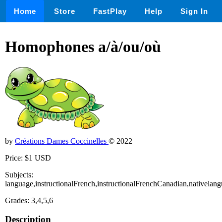
Home
Store
FastPlay
Help
Sign In
Homophones a/à/ou/où
by
Créations Dames Coccinelles
© 2022
Price: $1 USD
Subjects:
language,instructionalFrench,instructionalFrenchCanadian,nativela
Grades: 3,4,5,6
Description