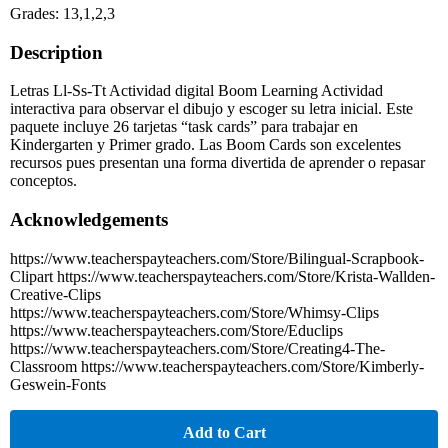
Grades: 13,1,2,3
Description
Letras Ll-Ss-Tt Actividad digital Boom Learning Actividad
interactiva para observar el dibujo y escoger su letra inicial. Este
paquete incluye 26 tarjetas “task cards” para trabajar en
Kindergarten y Primer grado. Las Boom Cards son excelentes
recursos pues presentan una forma divertida de aprender o repasar
conceptos.
Acknowledgements
https://www.teacherspayteachers.com/Store/Bilingual-Scrapbook-
Clipart https://www.teacherspayteachers.com/Store/Krista-Wallden-
Creative-Clips
https://www.teacherspayteachers.com/Store/Whimsy-Clips
https://www.teacherspayteachers.com/Store/Educlips
https://www.teacherspayteachers.com/Store/Creating4-The-
Classroom https://www.teacherspayteachers.com/Store/Kimberly-
Geswein-Fonts
Add to Cart