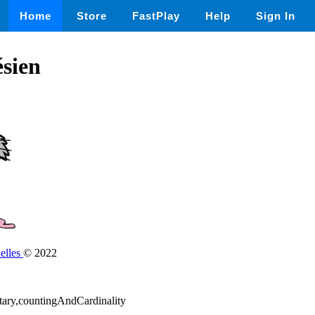
Home
Store
FastPlay
Help
Sign In
ésien
elles
© 2022
tary,countingAndCardinality