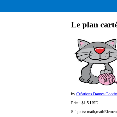
Le plan cart
by
Créations Dames Coccin
Price: $1.5 USD
Subjects: math,mathElemen