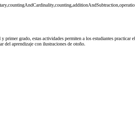
tary,countingAndCardinality,counting,additionAndSubtraction,operat
l y primer grado, estas actividades permiten a los estudiantes practicar 
ar del aprendizaje con ilustraciones de otoño.