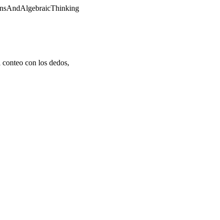
ionsAndAlgebraicThinking
el conteo con los dedos,