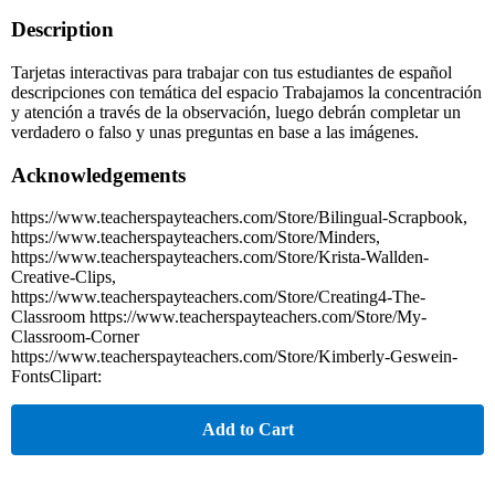
Description
Tarjetas interactivas para trabajar con tus estudiantes de español
descripciones con temática del espacio Trabajamos la concentración
y atención a través de la observación, luego debrán completar un
verdadero o falso y unas preguntas en base a las imágenes.
Acknowledgements
https://www.teacherspayteachers.com/Store/Bilingual-Scrapbook,
https://www.teacherspayteachers.com/Store/Minders,
https://www.teacherspayteachers.com/Store/Krista-Wallden-
Creative-Clips,
https://www.teacherspayteachers.com/Store/Creating4-The-
Classroom https://www.teacherspayteachers.com/Store/My-
Classroom-Corner
https://www.teacherspayteachers.com/Store/Kimberly-Geswein-
FontsClipart:
Add to Cart