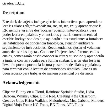
Grades: 13,1,2
Description
Este deck de tarjetas incluye ejercicios interactivos para aprender a
leer las sílabas dígrafo-vocal: rra, rre, rri, rro, rru y aprender que la
RR siempre va entre dos vocales (posición intervocálica), para
poder leerla en palabras y enunciados y usarla correctamente al
escribir. Incluye sonidos que ayudarán a tus estudiantes a fortalecer
las habilidades de conciencia fonológica, atención auditiva y
seguimiento de instrucciones. Recomendamos ajustar el volumen
antes de usar las tarjetas. Contiene 10 ejercicios diferentes en los
cuales, comenzarán desde conocer la letra y su sonido y aprenderán
a juntarla con las vocales para formar sílabas. Las tarjetas los irán
llevando poco a poco a la lectura y escritura de sílabas y palabras,
para terminar con la lectura de enunciados sencillos. Este es un
buen recurso para trabajar de manera presencial o a distancia.
Acknowledgements
Cliparts: Bunny on a Cloud, Rainbow Sprinkle Studio, Lidia
Barbosa, Whimsy Clips, Little Red, Creating 4 the Classroom,
Creative Clips Krista Wallden, Melonheadz, Mrs. Cabello, Minders,
Digital Mojo Fonts: KG Fonts, BN Fonts, APL Fonts